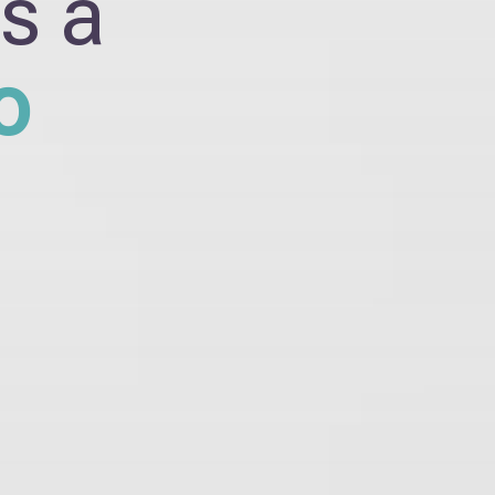
s a
o