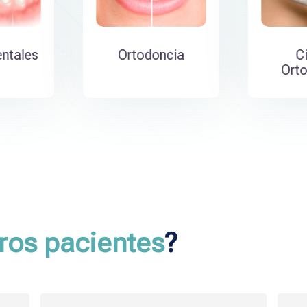
entales
Ortodoncia
C
Orto
ros pacientes
?