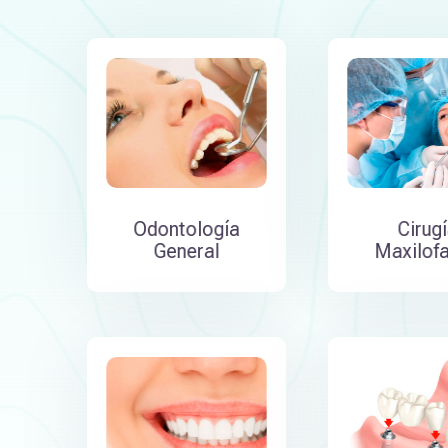
Odontología
Cirug
General
Maxilofa