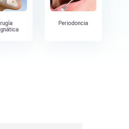
irugía
Periodoncia
gnática