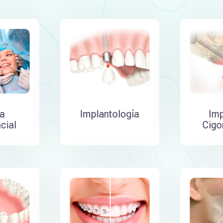
ía
Implantología
Imp
cial
Cigo